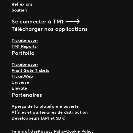
Réflexions
Soutien
Se connecter à TM1
Télécharger nos applications
Ticketmaster
TM1 Reports
Portfolio
Ticketmaster
Front Gate Tickets
TicketWeb
Universe
Elevate
Partenaires
Aperçu de la plateforme ouverte
Affiliés et partenaires de distribution
Développeurs (API et SDK)
Terms of Use
Privacy Policy
Cookie Policy