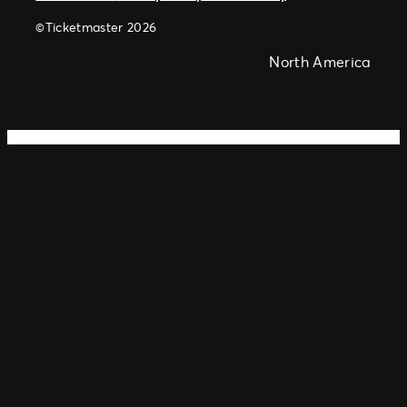
©Ticketmaster 2026
North America
Andy
White,
Freelance
WordPress
Developer
London