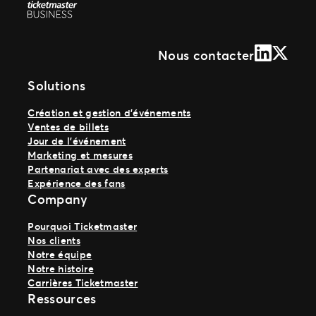
LinkedIn
X (Form
Nous contacter
Solutions
Création et gestion d’événements
Ventes de billets
Jour de l’événement
Marketing et mesures
Partenariat avec des experts
Expérience des fans
Company
Pourquoi Ticketmaster
Nos clients
Notre équipe
Notre histoire
Carrières Ticketmaster
Ressources