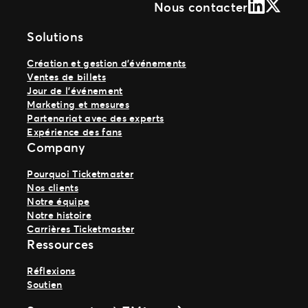
LinkedIn
X (Form
Nous contacter
Solutions
Création et gestion d’événements
Ventes de billets
Jour de l’événement
Marketing et mesures
Partenariat avec des experts
Expérience des fans
Company
Pourquoi Ticketmaster
Nos clients
Notre équipe
Notre histoire
Carrières Ticketmaster
Ressources
Réflexions
Soutien