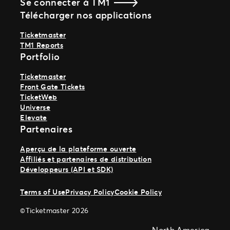
Se connecter à TM1
Télécharger nos applications
Ticketmaster
TM1 Reports
Portfolio
Ticketmaster
Front Gate Tickets
TicketWeb
Universe
Elevate
Partenaires
Aperçu de la plateforme ouverte
Affiliés et partenaires de distribution
Développeurs (API et SDK)
Terms of Use
Privacy Policy
Cookie Policy
©Ticketmaster 2026
North America