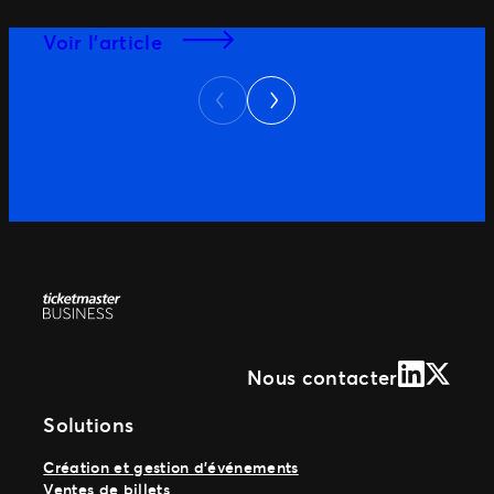
Voir l’article
Suivant
Précédent
LinkedIn
X (Form
Nous contacter
Solutions
Création et gestion d’événements
Ventes de billets